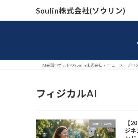
コ
ナ
Soulin株式会社(ソウリン)
ン
ビ
テ
ゲ
ン
ー
ツ
シ
へ
ョ
ス
ン
キ
に
ッ
移
AI会話ロボットのSoulin株式会社
ニュース・ブログ(So
プ
動
フィジカルAI
【2
Soulin Days
ジネ