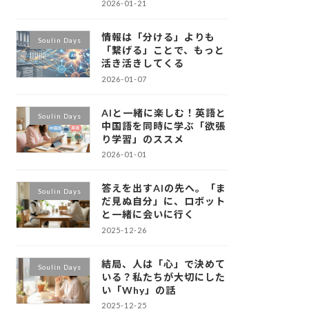
2026-01-21
情報は「分ける」よりも
Soulin Days
「繋げる」ことで、もっと
活き活きしてくる
2026-01-07
AIと一緒に楽しむ！英語と
Soulin Days
中国語を同時に学ぶ「欲張
り学習」のススメ
2026-01-01
答えを出すAIの先へ。「ま
Soulin Days
だ見ぬ自分」に、ロボット
と一緒に会いに行く
2025-12-26
結局、人は「心」で決めて
Soulin Days
いる？私たちが大切にした
い「Why」の話
2025-12-25