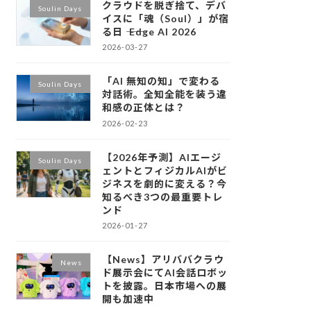
クラウドを脱ぎ捨て、デバ
Soulin Days
イスに「魂（Soul）」が宿
る日 ―― Edge AI 2026
2026-03-27
「AI 無知の知」で変わる
Soulin Days
対話術。全知全能を装う違
和感の正体とは？
2026-02-23
【2026年予測】AIエージ
Soulin Days
ェントとフィジカルAIがビ
ジネスを劇的に変える？今
知るべき3つの最重要トレ
ンド
2026-01-27
【News】アリババクラウ
News
ド展示会にてAI会話ロボッ
トを披露。日本市場への展
開も加速中