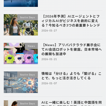
【2026年予測】AIエージェントとフ
Soulin Days
ィジカルAIがビジネスを劇的に変え
る？今知るべき3つの最重要トレンド
2026-01-27
【News】アリババクラウド展示会に
News
てAI会話ロボットを披露。日本市場へ
の展開も加速中
2026-01-21
情報は「分ける」よりも「繋げる」こ
Soulin Days
とで、もっと活き活きしてくる
2026-01-07
AIと一緒に楽しむ！英語と中国語を同
Soulin Days