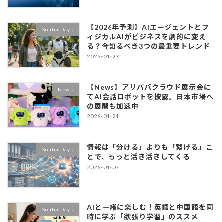
【2026年予測】AIエージェントとフ
Soulin Days
ィジカルAIがビジネスを劇的に変え
る？今知るべき3つの最重要トレンド
2026-01-27
【News】アリババクラウド展示会に
News
てAI会話ロボットを披露。日本市場へ
の展開も加速中
2026-01-21
情報は「分ける」よりも「繋げる」こ
Soulin Days
とで、もっと活き活きしてくる
2026-01-07
AIと一緒に楽しむ！英語と中国語を同
Soulin Days
時に学ぶ「欲張り学習」のススメ