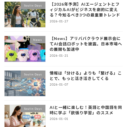
【2026年予測】AIエージェントとフ
Soulin Days
ィジカルAIがビジネスを劇的に変え
る？今知るべき3つの最重要トレンド
2026-01-27
【News】アリババクラウド展示会に
News
てAI会話ロボットを披露。日本市場へ
の展開も加速中
2026-01-21
情報は「分ける」よりも「繋げる」こ
Soulin Days
とで、もっと活き活きしてくる
2026-01-07
AIと一緒に楽しむ！英語と中国語を同
Soulin Days
時に学ぶ「欲張り学習」のススメ
2026-01-01