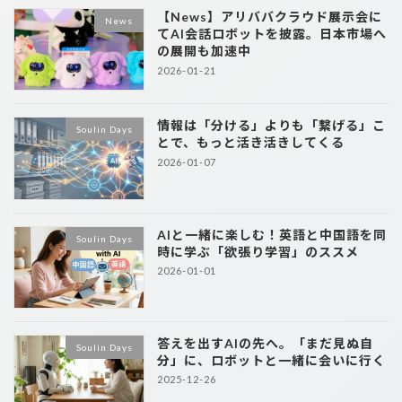
【News】アリババクラウド展示会に
News
てAI会話ロボットを披露。日本市場へ
の展開も加速中
2026-01-21
情報は「分ける」よりも「繋げる」こ
Soulin Days
とで、もっと活き活きしてくる
2026-01-07
AIと一緒に楽しむ！英語と中国語を同
Soulin Days
時に学ぶ「欲張り学習」のススメ
2026-01-01
答えを出すAIの先へ。「まだ見ぬ自
Soulin Days
分」に、ロボットと一緒に会いに行く
2025-12-26