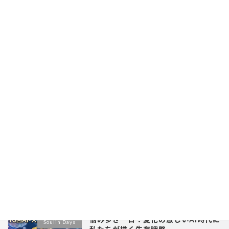
次の記事
「Soulin Days」スタートします。AIとロボット、そして日々のこと。
2025-12-13
最近の投稿
悩み多き一日：変化の激しいAI時代に
Soulin Days